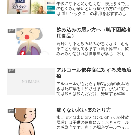
午後になると足がむくむ、寝たきりで足
のむくみが辛いという症状の方に当院で
は 着圧ソックス の着用をおすすめして
おります。 デスクワークが多い当院のス
タッフにも数日、試着してもらい感想を
もらいました。「日中、座りっぱなしで
飲み込みの悪い方へ（嚥下困難者
医学
仕事をすることが多い...
用食品）
高齢になると飲み込みが悪くなり、むせ
ることが増えてきます（嚥下障害）。飲
み込みが悪ければ食事量が落ち、水も十
分に飲めません。食事量低下が続けばや
がて栄養失調になります。こうなると体
重が減り、筋肉が落ち、更に飲み込む力
アルコール依存症に対する減酒治
医学
が落ちる悪循環になります...
療
アルコールがもたらす病気お酒の飲み過
ぎは死亡率を上昇させます。がんに対し
ては飲めば飲んだだけ、発症する確率を
高めると考えられています。一部の疾患
(虚血性心疾患、脳梗塞、2型糖尿病など)
では適量の飲酒でリスクが軽減すると考
痛くない水いぼのとり方
医学
えられていますが、様...
水いぼとは水いぼとは水いぼ（伝染性軟
属腫）は子供の皮膚によくおきるウィル
ス感染症です。多くの場合プールでうつ
ります。アトピー性皮膚炎があるお子さ
んはとうつりやすいことも知られていま