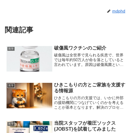
mdphd
関連記事
破傷風ワクチンのご紹介
医学
破傷風は全世界で見られる疾患で、世界
では毎年約50万人が命を落としていると
言われています。原因は破傷風菌という
土の中に存在する菌です。傷口から菌が
入り込んで感染を起こし、様々な神経に
作用し多彩な症状を呈します（口が開き
にくい、顎が疲れる、歩...
ひきこもりの方とご家族を支援す
医学
る情報源
ひきこもりの方の支援では、いかに外部
の援助機関につなげていくのかを考える
ことが基本となります。解決のプロセス
は様々であり、必ずこうしなければいけ
ないというものはありませんが、一般的
には以下のようなステップで進めると解
当院スタッフが着圧ソックス
医学
決につながりやすいのでは...
(JOBST)を試着してみました