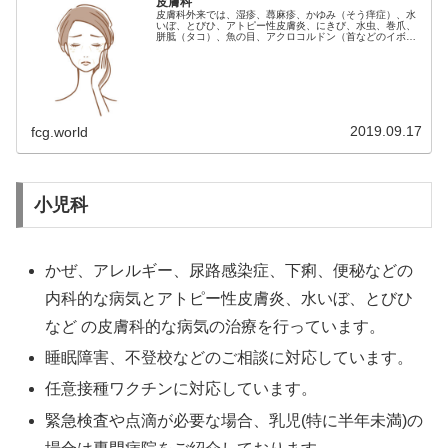
皮膚科
皮膚科外来では、湿疹、蕁麻疹、かゆみ（そう痒症）、水
いぼ、とびひ、アトピー性皮膚炎、にきび、水虫、巻爪、
胼胝（タコ）、魚の目、アクロコルドン（首などのイボ）
など皮膚科の病気全般に対応しています。志木ファミリー
クリニックの皮膚科診療をご紹介す…
2019.09.17
fcg.world
小児科
かぜ、アレルギー、尿路感染症、下痢、便秘などの
内科的な病気とアトピー性皮膚炎、水いぼ、とびひ
など の皮膚科的な病気の治療を行っています。
睡眠障害、不登校などのご相談に対応しています。
任意接種ワクチンに対応しています。
緊急検査や点滴が必要な場合、乳児(特に半年未満)の