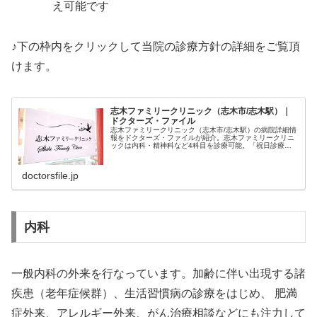
え可能です
♪下の枠内をクリックして当院の診療方針の詳細をご覧頂
けます。
志木ファミリークリニック（志木市/志木駅）｜
ドクターズ・ファイル
志木ファミリークリニック（志木市/志木駅）の病院詳細情
報をドクターズ・ファイルが紹介。志木ファミリークリニ
ックは内科・精神科など4科目を診療可能。「祝日診療」
「駅徒歩5分圏内」などの特徴、診療時間、電話番号、最
寄駅、先生の経歴、対応できる検…
doctorsfile.jp
内科
一般内科の外来を行なっています。加齢に伴い出現する諸
疾患（老年症候群）、生活習慣病の診療をはじめ、 肥満
症外来、アレルギー外来、がん治療相談などにも注力して