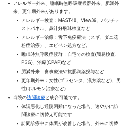
アレルギー外来、睡眠時無呼吸症候群外来、肥満外
来、更年期外来があります。
アレルギー検査：MAST48、View39、パッチテ
ストパネル、鼻汁好酸球検査など
アレルギー治療：舌下免疫療法（スギ、ダニ花
粉症治療）、エピペン処方など。
睡眠時無呼吸症候群：自宅での検査(簡易検査、
PSG)、治療(CPAP)など
肥満外来：食事療法や抗肥満薬投与など
更年期外来：女性(プラセンタ、漢方薬など)、男
性(ホルモン治療など)
当院の
訪問診療
と統合可能です。
体調悪化し通院困難になった場合、速やかに訪
問診療に切替え可能です
訪問診療中に体調が改善した場合、外来に切替