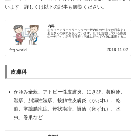
います。詳しくは以下の記事も御覧ください。
内科
志木ファミリークリニックの一般内科の外来では日常よく
ある多くの病気を扱っています。以下は診察している疾患
の一例です。老年症候群（老化に伴って心身に出現する
様々な症状） 高血圧、糖尿病、高脂血症（高コレステロー
ル血症、高TG血症）、高尿酸血症…
2019.11.02
fcg.world
皮膚科
かゆみ全般、アトピー性皮膚炎、にきび、蕁麻疹、
湿疹、脂漏性湿疹、接触性皮膚炎（かぶれ）、乾
癬、掌蹠膿疱症、帯状疱疹、褥瘡（床ずれ）、水
虫、巻爪など