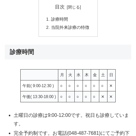
目次
診療時間
当院外来診療の特徴
診療時間
月
火
水
木
金
土
日
午前( 9:00-12:30 )
○
○
○
○
○
○
✕
午後( 13:30-18:00 )
○
○
○
○
○
✕
✕
土曜日の診療は9:00-12:00です。祝日も診療していま
す。
完全予約制です。お電話(048-487-7681)にてご予約下