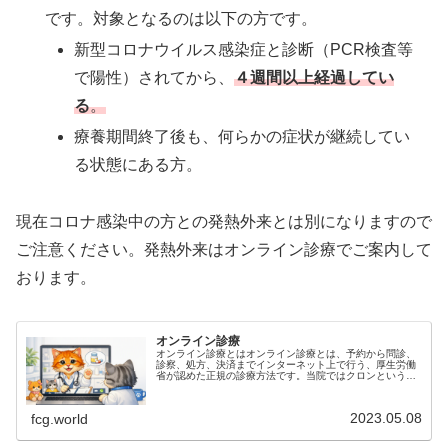
です。対象となるのは以下の方です。
新型コロナウイルス感染症と診断（PCR検査等
で陽性）されてから、
４週間以上経過してい
る
。
療養期間終了後も、何らかの症状が継続してい
る状態にある方。
現在コロナ感染中の方との発熱外来とは別になりますので
ご注意ください。発熱外来はオンライン診療でご案内して
おります。
オンライン診療
オンライン診療とはオンライン診療とは、予約から問診、
診察、処方、決済までインターネット上で行う、厚生労働
省が認めた正規の診療方法です。当院ではクロンというオ
ンライン診療サービスを利用しております。クリニック内
での導線確保が困難なため、発熱患…
2023.05.08
fcg.world