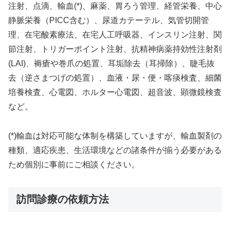
注射、点滴、輸血(*)、麻薬、胃ろう管理、経管栄養、中心
静脈栄養（PICC含む）、尿道カテーテル、気管切開管
理、在宅酸素療法、在宅人工呼吸器、インスリン注射、関
節注射、トリガーポイント注射、抗精神病薬持効性注射剤
(LAI)、褥瘡や巻爪の処置、耳垢除去（耳掃除）、睫毛抜
去（逆さまつげの処置）、血液・尿・便・喀痰検査、細菌
培養検査、心電図、ホルター心電図、超音波、顕微鏡検査
など。
(*)輸血は対応可能な体制を構築していますが、輸血製剤の
種類、適応疾患、生活環境などの諸条件が揃う必要がある
ため個別に事前にご相談ください。
訪問診療の依頼方法