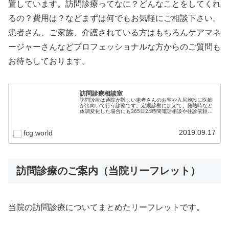
置しています。訪問診療ってなに？どんなことをしてくれ
るの？費用は？などまずは何でもお気軽にご相談下さい。
患者さん、ご家族、介護されている方はもちろんケアマネ
ージャーさんなどプロフェッショナルな方からのご質問も
お待ちしております。
訪問診療相談室
訪問診療は通院が難しい患者さんのお宅や入居施設に医師
が出向いて行う診察です。定期診察に加えて、発熱時など
体調変化した場合にも365日24時間電話相談や往診依頼を
することができます。非常に手厚い医療ですが、新しい医
療でありまだ皆様に十分に認知…
2019.09.17
fcg.world
訪問診療のご案内（当院リーフレット）
当院の訪問診療についてまとめたリーフレットです。