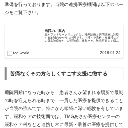
準備を行っております。当院の連携医療機関は以下のペー
ジをご覧下さい。
当院のご案内
志木ファミリークリニックは、外来診療と訪問診療に対応
する地域のかかりつけ医です。内科・小児科・皮膚科など
の日常診療から、訪問診療、緩和ケア、難病医療まで幅広
く対応しています。通院が可能な方から、ご自宅での療養
を希望される方まで、患者さん一人…
2018.01.24
fcg.world
苦痛なくその方らしくすごす支援に徹する
通院困難になった時から、患者さんが望まれる場所で最期
の時を迎えられる時まで、一貫した医療を提供できること
が当院の強みです。特にがん領域に深い経験を有していま
す。緩和ケアの技術面では、TMGあさか医療センターの
緩和ケア科などと連携し常に最新・最善の医療を提供して