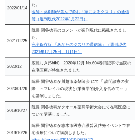
た。
2022/01/14
医師・薬剤師が選んで飲む「家にあるクスリ」の通信
簿（週刊現代2022年1月22日）
院長 関谷徳泰のコメントが週刊現代に掲載されまし
た。
2021/12/25
完全保存版 「あなたのクスリの通信簿」（週刊現代
2021年12月25日、1月1日）
広報しき(Shiki) 2020年12月 No.604巻頭記事で当院の
2020/12
在宅医療が特集されました
院長 関谷徳泰が川越市薬剤師会 にて「 訪問診療の実
2020/01/29
際 ～フレイルの現状と(栄養学的)介入を含めて～ 」
を講演しました。
院長 関谷徳泰がクオール薬局学術大会にて在宅医療に
2019/10/27
ついて講演しました。
院長 関谷徳泰が志木市医療介護普及啓発イベントで在
2019/10/26
宅医療について講演しました。
https://fcg.world/2019/10/05/1527/