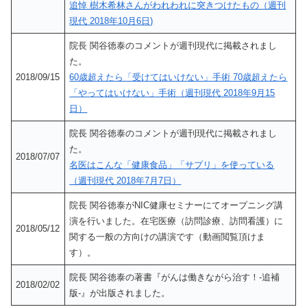
追悼 樹木希林さんがわれわれに突きつけたもの（週刊
現代 2018年10月6日)
院長 関谷徳泰のコメントが週刊現代に掲載されまし
た。
2018/09/15
60歳超えたら「受けてはいけない」手術 70歳超えたら
「やってはいけない」手術（週刊現代 2018年9月15
日）
院長 関谷徳泰のコメントが週刊現代に掲載されまし
た。
2018/07/07
名医はこんな「健康食品」「サプリ」を使っている
（週刊現代 2018年7月7日）
院長 関谷徳泰がNIC健康セミナーにてオープニング講
演を行いました。在宅医療（訪問診療、訪問看護）に
2018/05/12
関する一般の方向けの講演です（動画閲覧頂けま
す）。
院長 関谷徳泰の著書『がんは働きながら治す！-追補
2018/02/02
版-』が出版されました。