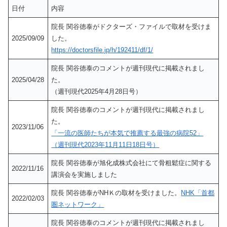
日付
内容
院長 関谷徳泰がドクターズ・ファイルで取材を受けま
2025/09/09
した。
https://doctorsfile.jp/h/192411/df/1/
院長 関谷徳泰のコメントが週刊現代に掲載されまし
2025/04/28
た。
（週刊現代2025年4月28日号）
院長 関谷徳泰のコメントが週刊現代に掲載されまし
た。
2023/11/06
「一流の医師たちが本気で推薦する最強の病院52」
（週刊現代2023年11月11日18日号）
院長 関谷徳泰が旭化成株式会社にて骨粗鬆症に関する
2022/11/16
講演会を実施しました
院長 関谷徳泰がNHＫの取材を受けました。
NHK「首都
2022/02/03
圏ネットワーク」
院長 関谷徳泰のコメントが週刊現代に掲載されまし