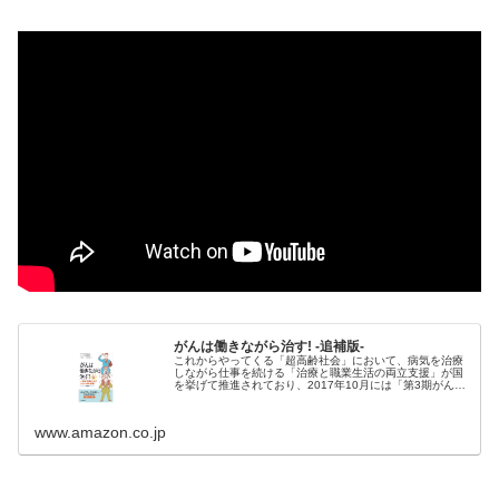
がんは働きながら治す! -追補版-
これからやってくる「超高齢社会」において、病気を治療
しながら仕事を続ける「治療と職業生活の両立支援」が国
を挙げて推進されており、2017年10月には「第3期がん対
策推進基本計画」が閣議決定されました。日本は、65歳の
定年までにおよそ6~7人…
www.amazon.co.jp