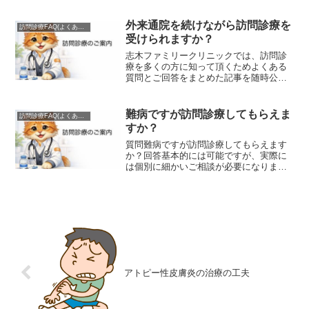
「訪問診療」と、急に具合が悪くなった
場合などに患者さんやそのご家族の要望
外来通院を続けながら訪問診療を
訪問診療FAQ(よくある質問)
により臨時で行う「往診」か...
受けられますか？
志木ファミリークリニックでは、訪問診
療を多くの方に知って頂くためよくある
質問とご回答をまとめた記事を随時公開
して参ります。 質問外来通院を続けなが
ら訪問診療を受けられますか？回答可能
です。いろいろなケースがあります。以
難病ですが訪問診療してもらえま
訪問診療FAQ(よくある質問)
下は一例です。 精神科...
すか？
質問難病ですが訪問診療してもらえます
か？回答基本的には可能ですが、実際に
は個別に細かいご相談が必要になりま
す。難病の診療が可能かというご質問に
は２つの意味があります。１つは医学的
にその病気の診療が可能かということで
す。もう１つは、難病は医療...
アトピー性皮膚炎の治療の工夫