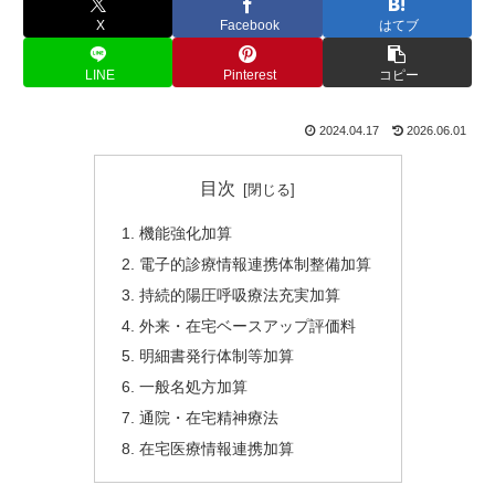
X
Facebook
はてブ
LINE
Pinterest
コピー
2024.04.17
2026.06.01
目次
機能強化加算
電子的診療情報連携体制整備加算
持続的陽圧呼吸療法充実加算
外来・在宅ベースアップ評価料
明細書発行体制等加算
一般名処方加算
通院・在宅精神療法
在宅医療情報連携加算