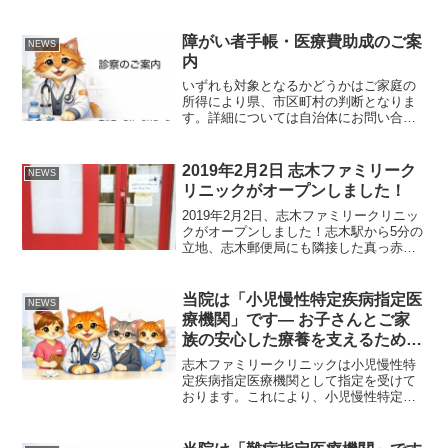
れております。今週いっぱい（地域によ
っては来週火曜日まで）の発売ですが、
書店などでお見かけになられた方は是非
障がい者手帳・医療費助成のご案
NEWS
ご覧ください。
内
いずれも対象となるかどうかはご家庭の
所得により県、市区町村の判断となりま
す。詳細については自治体にお問い合わ
せ下さい。障がい者手帳身体障害者手帳
【対象者】 視覚、聴覚、平衡機能、音声
機能、言語機能、そしゃく機能、肢体不
2019年2月2日 志木ファミリーク
NEWS
自由（上肢・下肢・体幹...
リニックがオープンしました！
2019年2月2日、志木ファミリークリニッ
クがオープンしました！志木駅から5分の
立地、志木郵便局にも隣接した真っ赤な
扉がポイントのクリニックです。志木フ
ァミリークリニック入り口明るい雰囲気
の受付です！志木ファミリークリニック
当院は「小児慢性特定疾病指定医
NEWS
受付関係各位より...
療機関」です― お子さんとご家
族の安心した療養を支えるために
―
志木ファミリークリニックは小児慢性特
定疾病指定医療機関として指定を受けて
おります。これにより、小児慢性特定疾
病医療費助成制度をご利用のお子さん
は、当院でも助成制度を利用しながら診
療を受けていただけます。小児慢性特定