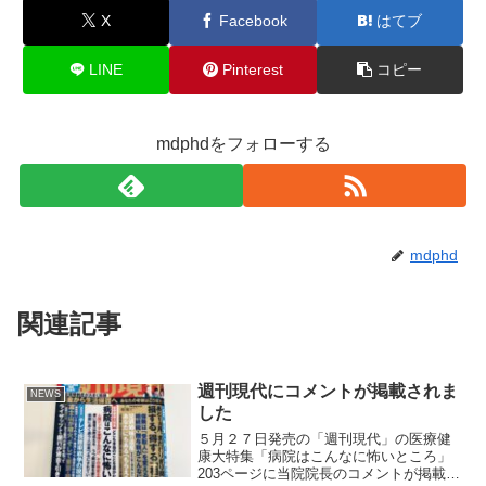
X
Facebook
はてブ
LINE
Pinterest
コピー
mdphdをフォローする
mdphd
関連記事
週刊現代にコメントが掲載されま
NEWS
した
５月２７日発売の「週刊現代」の医療健
康大特集「病院はこんなに怖いところ」
203ページに当院院長のコメントが掲載さ