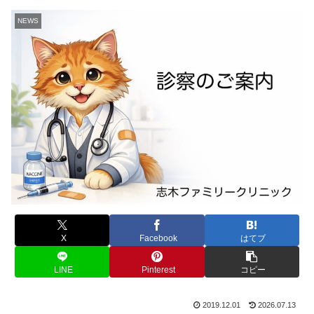
NEWS
X
Facebook
はてブ
LINE
Pinterest
コピー
2019.12.01
2026.07.13