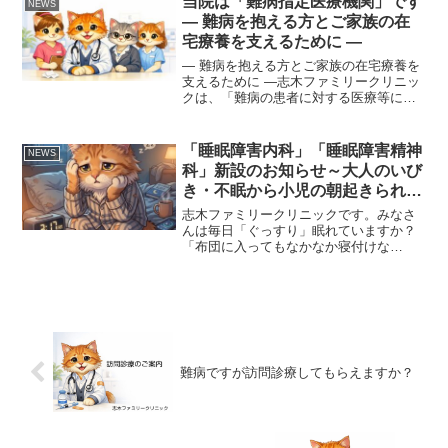
当院は「難病指定医療機関」です
NEWS
疾病医療費助成制度とは小児...
― 難病を抱える方とご家族の在
宅療養を支えるために ―
― 難病を抱える方とご家族の在宅療養を
支えるために ―志木ファミリークリニッ
クは、「難病の患者に対する医療等に関
する法律」に基づく指定医療機関として
指定を受けております。難病とは、発病
の原因が明らかでなく、治療方法が確立
「睡眠障害内科」「睡眠障害精神
NEWS
していないなど、長期...
科」新設のお知らせ～大人のいび
き・不眠から小児の朝起きられな
いお悩みまで総合サポート～
志木ファミリークリニックです。みなさ
んは毎日「ぐっすり」眠れていますか？
「布団に入ってもなかなか寝付けな
い…」「夜中に何度も目が覚めて疲れが
取れない…」「家族から『いびきがうる
さい』『息が止まっている』と指摘され
た」「日中、猛烈な眠気や体の...
難病ですが訪問診療してもらえますか？