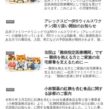
志木ファミリークリニックは小児慢性特
定疾病指定医療機関として指定を受けて
おります。これにより、小児慢性特定疾
病医療費助成制度をご利用のお子さん
は、当院でも助成制度を利用しながら診
療を受けていただけます。小児慢性特定
アレックスビー(RSウィルスワク
NEWS
疾病医療費助成制度とは小児...
チン)取り扱い開始のお知らせ
志木ファミリークリニックではRSウィルスワクチン（アレックスビ
ー）の接種を行っています。RSウィルスは高齢者、特に基礎疾患の
ある方での重症化、入院、死亡などの予防効果が期待されます。接種
希望の方はお電話(048-487-7681)または直接...
当院は「難病指定医療機関」です
NEWS
― 難病を抱える方とご家族の在
宅療養を支えるために ―
― 難病を抱える方とご家族の在宅療養を
支えるために ―志木ファミリークリニッ
クは、「難病の患者に対する医療等に関
する法律」に基づく指定医療機関として
指定を受けております。難病とは、発病
の原因が明らかでなく、治療方法が確立
小林製薬の紅麹を含む食品に関す
NEWS
していないなど、長期...
る診察のご案内
令和６年３月22日に紅麹を含むいわゆる健康食品を取り扱う事業者
（小林製薬株式会社）より、「紅麹関連製品の使用中止のお願いと自
主回収のお知らせ」に関する報道発表が行われました。こうした事態