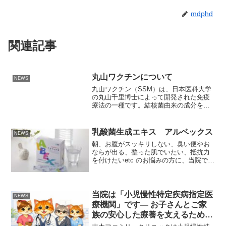
mdphd
関連記事
丸山ワクチンについて
NEWS
丸山ワクチン（SSM）は、日本医科大学
の丸山千里博士によって開発された免疫
療法の一種です。結核菌由来の成分を含
み、免疫系を刺激することで、がん患者
の体力維持や治療の補助を目的としてい
ます。丸山ワクチンの治験をご希望の方
乳酸菌生成エキス アルベックス
NEWS
は、日本医科大学付属病...
朝、お腹がスッキリしない、臭い便やお
ならが出る、整った肌でいたい、抵抗力
を付けたいetc のお悩みの方に、当院では
乳酸菌生成サプリメント「アルベック
ス」を取り扱っております。【特徴】・
おなかの中の「自分の乳酸菌」を育て、
悪玉菌を抑えます。・...
当院は「小児慢性特定疾病指定医
NEWS
療機関」です― お子さんとご家
族の安心した療養を支えるために
―